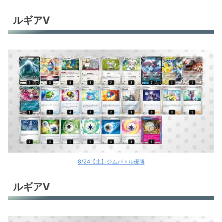
8/24【土】ジムバトル優勝
レジドラゴV