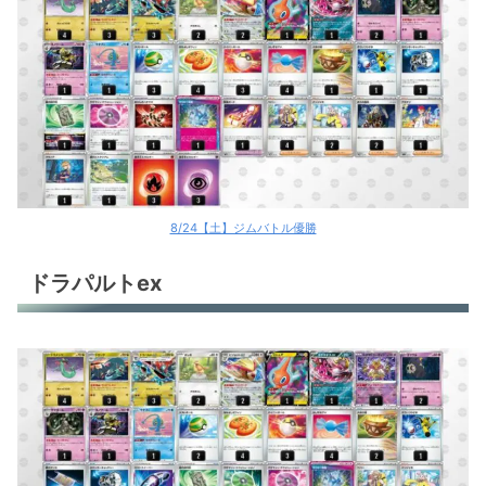
8/24【土】ジムバトル優勝
ドラパルトex
8/24【土】ジムバトル優勝
ドラパルトex