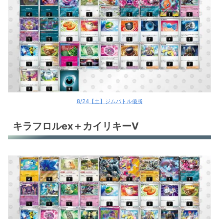
テラパゴスex
レジギガスV
オリジンパルキアV
オリジンパルキアV
オリジンパルキアV
8/24【土】ジムバトル優勝
オリジンパルキアV
キラフロルex＋カイリキーV
リザードンex
リザードンex
リザードンex
リザードンex
ドラパルトex