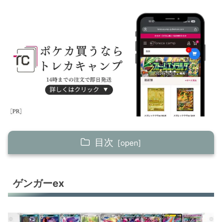
目次
ゲンガーex
ゲンガーex
キラフロルex＋カイリキーV
カミツオロチex