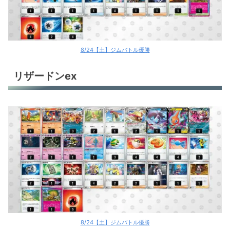
8/24【土】ジムバトル優勝
リザードンex