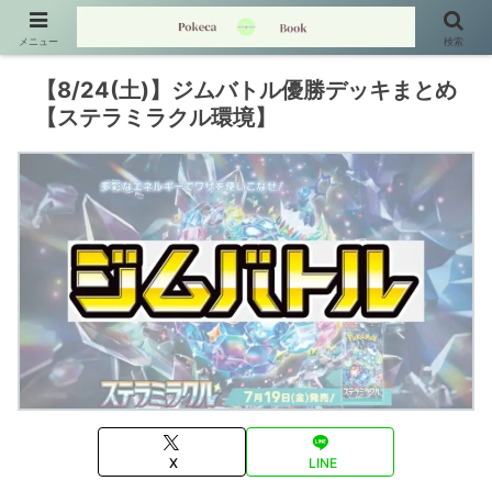
メニュー
検索
【8/24(土)】ジムバトル優勝デッキまとめ
【ステラミラクル環境】
X
LINE