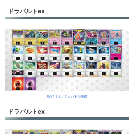
8/24【土】ジムバトル優勝
ドラパルトex