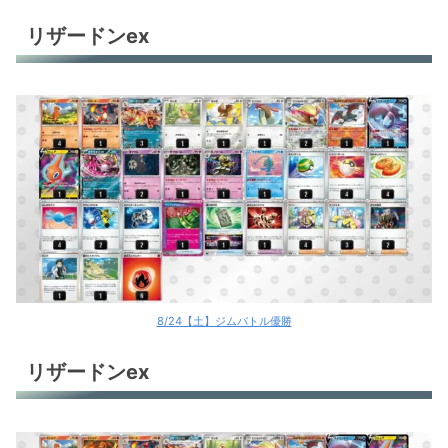
8/24【土】ジムバトル優勝
リザードンex