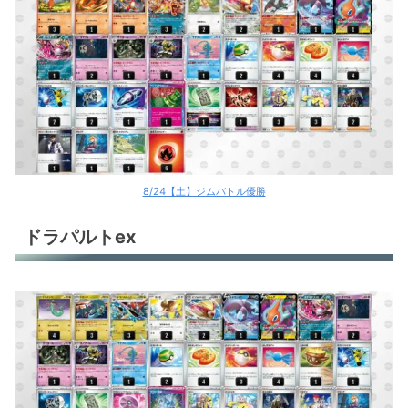
8/24【土】ジムバトル優勝
リザードンex
8/24【土】ジムバトル優勝
リザードンex