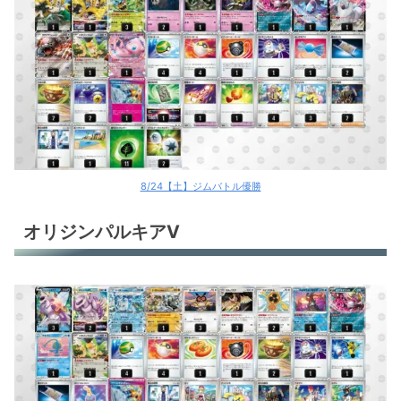
ルギアV
トドロクツキex
トドロクツキex
トドロクツキex
トドロクツキex
8/24【土】ジムバトル優勝
トドロクツキex
サーフゴーex
テツノイバラex
オリジンディアルガV
未来バレット
古代バレット