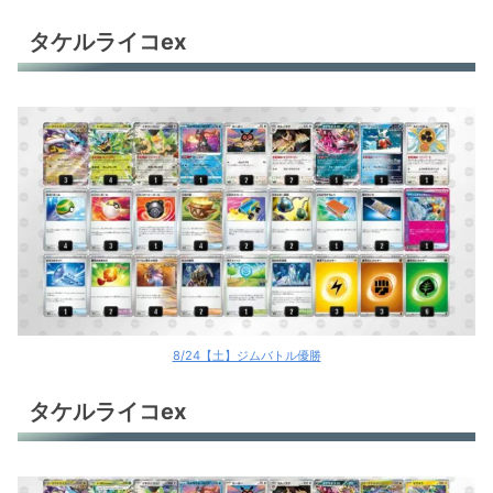
8/24【土】ジムバトル優勝
タケルライコex