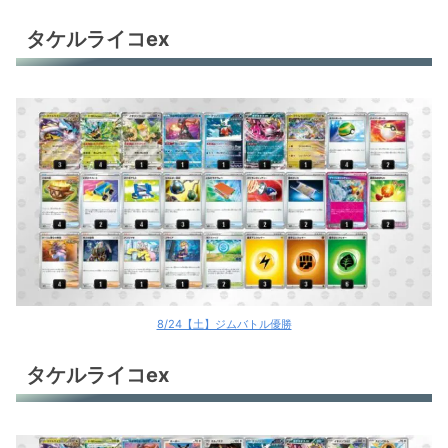
8/24【土】ジムバトル優勝
タケルライコex