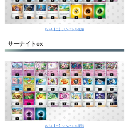
8/24【土】ジムバトル優勝
タケルライコex