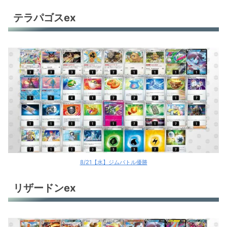
トドロクツキex
テラパゴスex
トドロクツキex
トドロクツキex
古代バレット
ロストバレット
テツノイバラex
サーフゴーex
サーフゴーex
8/21【水】ジムバトル優勝
アルセウスV+アローラロコンV
リザードンex
カビゴンLO
ユキメノココントロール