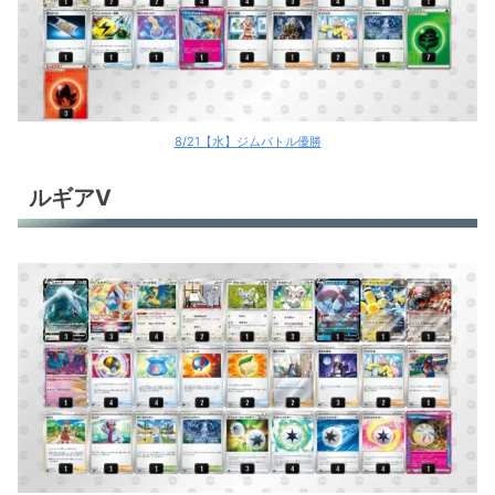
8/21【水】ジムバトル優勝
ルギアV