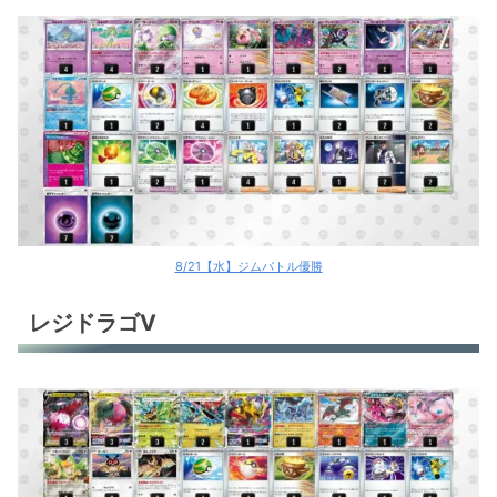
8/21【水】ジムバトル優勝
レジドラゴV