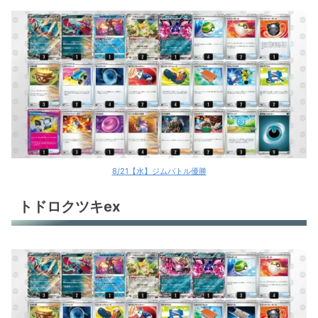
8/21【水】ジムバトル優勝
トドロクツキex