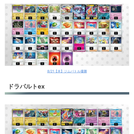
8/21【水】ジムバトル優勝
ドラパルトex