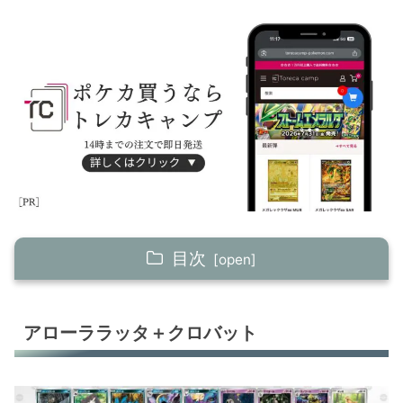
目次
アローララッタ＋クロバット
アローララッタ＋クロバット
アルセウスV+ジャローダV
おまつりおんど