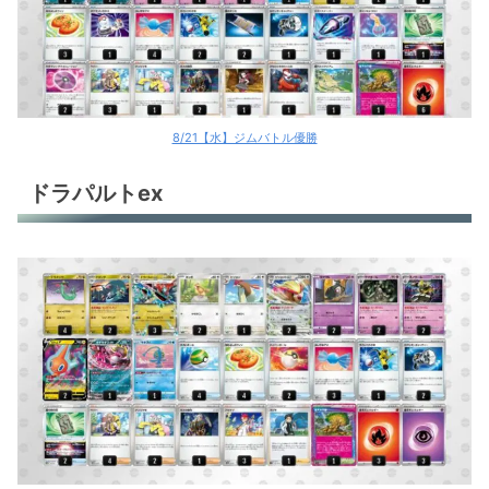
8/21【水】ジムバトル優勝
ドラパルトex