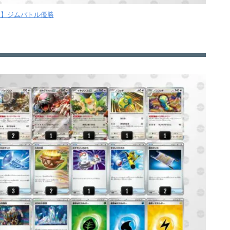
【火】ジムバトル優勝