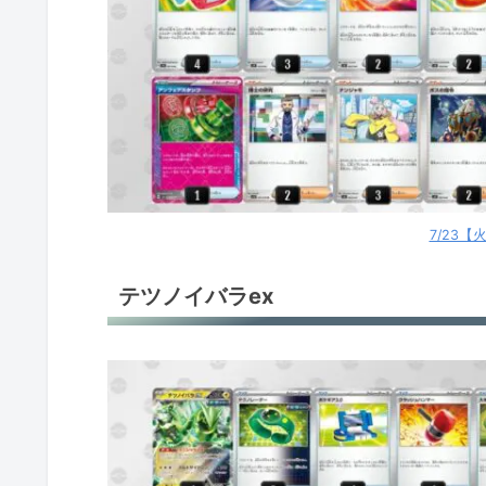
ミライドンex
ミライドンex
ルギアV
ルギアV
イダイナキバLO
7/23
サーフゴーex
テツノイバラex
ヒスイヌメルゴンV
オリジンディアルガV
カビゴンLO
ポケカ環境デッキレシピ