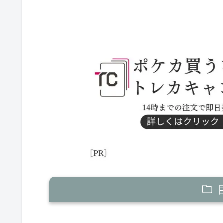
デンチュラex