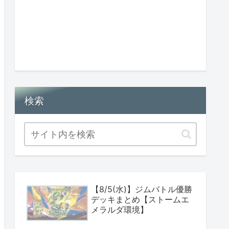
検索
【8/5(水)】ジムバトル優勝
デッキまとめ【ストームエ
メラルダ環境】