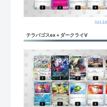
リザードンex
リザードンex
7/23
リザードンex
テラパゴスex＋ダークライV
リザードンex
ドラパルトex
ドラパルトex
ドラパルトex
ドラパルトex
レジドラゴV
レジドラゴV