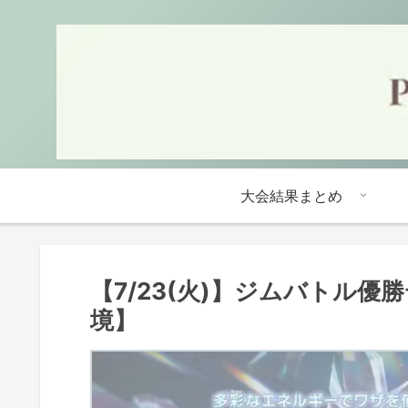
大会結果まとめ
【7/23(火)】ジムバトル
境】