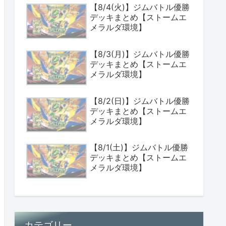
【8/4(火)】ジムバトル優勝
デッキまとめ【ストームエ
メラルダ環境】
【8/3(月)】ジムバトル優勝
デッキまとめ【ストームエ
メラルダ環境】
【8/2(日)】ジムバトル優勝
デッキまとめ【ストームエ
メラルダ環境】
【8/1(土)】ジムバトル優勝
デッキまとめ【ストームエ
メラルダ環境】
カテゴリー