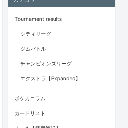
Tournament results
シティリーグ
ジムバトル
チャンピオンズリーグ
エクストラ【Expanded】
ポケカコラム
カードリスト