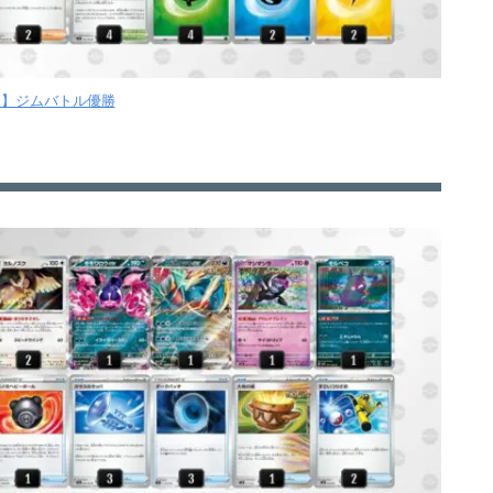
【火】ジムバトル優勝