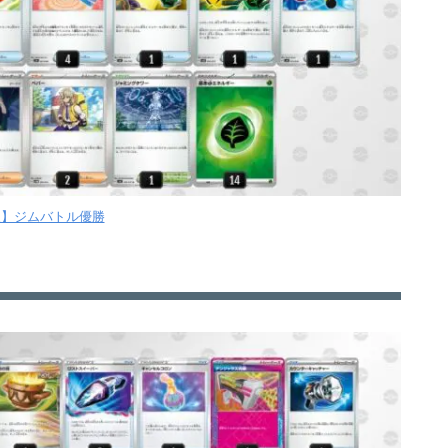
【火】ジムバトル優勝