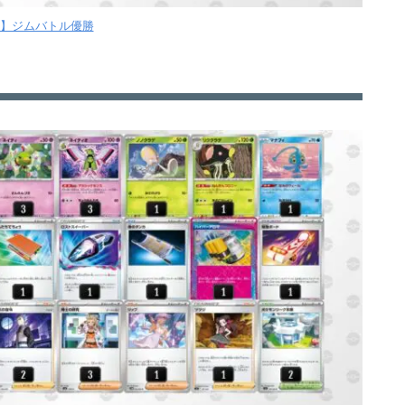
【月】ジムバトル優勝