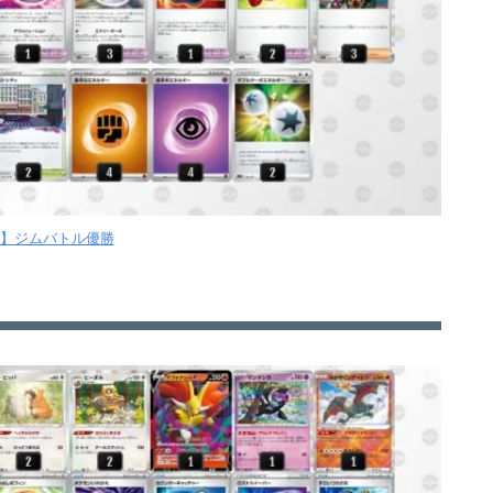
【月】ジムバトル優勝