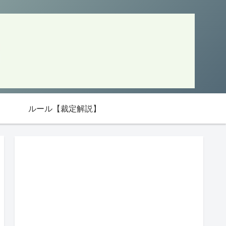
ルール【裁定解説】