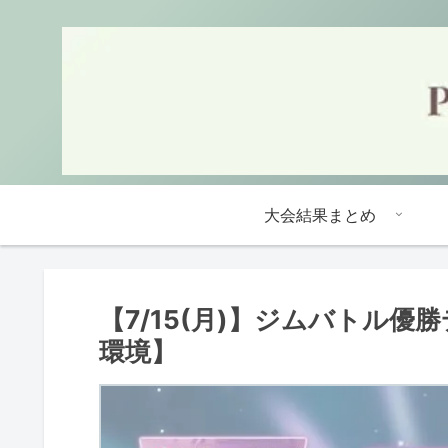
大会結果まとめ
【7/15(月)】ジムバトル
環境】