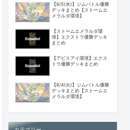
【8/5(水)】ジムバトル優勝
デッキまとめ【ストームエ
メラルダ環境】
【ストームエメラルダ環
境】エクストラ優勝デッキ
まとめ
【アビスアイ環境】エクス
トラ優勝デッキまとめ
【8/4(火)】ジムバトル優勝
デッキまとめ【ストームエ
メラルダ環境】
カテゴリー