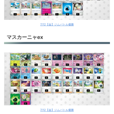
ミライドンex
ミライドンex
ミライドンex
7/12【金】ジムバトル優勝
ゲッコウガex
マスカーニャex
リザードンex
リザードンex
リザードンex
ドラパルトex
ドラパルトex
ドラパルトex
レジドラゴV
7/12【金】ジムバトル優勝