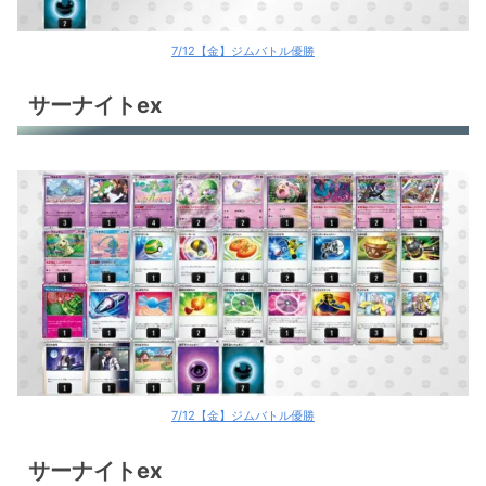
7/12【金】ジムバトル優勝
サーナイトex
7/12【金】ジムバトル優勝
サーナイトex