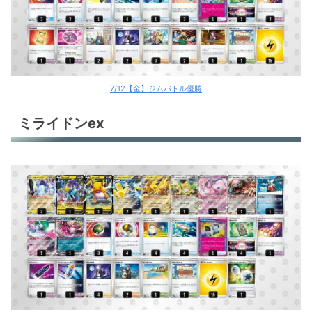
7/12【金】ジムバトル優勝
ミライドンex