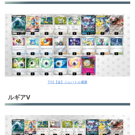
7/12【金】ジムバトル優勝
ルギアV