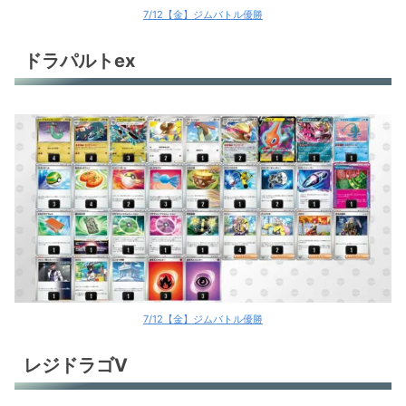
7/12【金】ジムバトル優勝
ドラパルトex
7/12【金】ジムバトル優勝
レジドラゴV