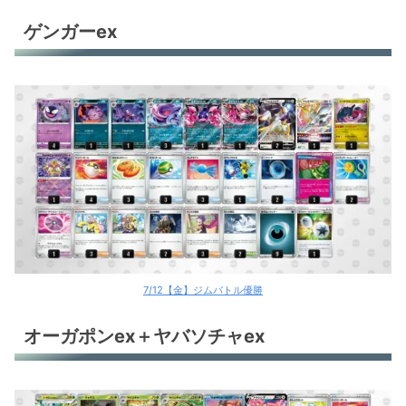
レジドラゴV
ゲンガーex
レジドラゴV
レジドラゴV
レジドラゴV
サーナイトex
サーナイトex
サーナイトex
サーナイトex
7/12【金】ジムバトル優勝
サーナイトex
オーガポンex＋ヤバソチャex
ルギアV
ルギアV