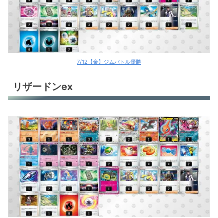
7/12【金】ジムバトル優勝
リザードンex