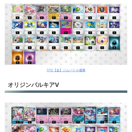
7/12【金】ジムバトル優勝
オリジンパルキアV