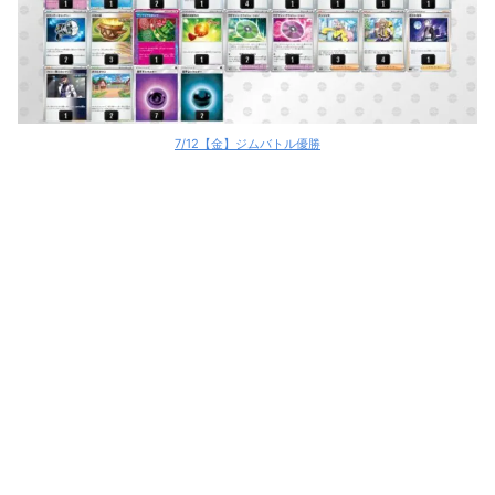
7/12【金】ジムバトル優勝