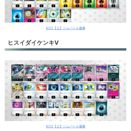
リザードンex
リザードンex
リザードンex
6/22【土】ジムバトル優勝
リザードンex
ヒスイダイケンキV
おまつりおんど
レジドラゴV
レジドラゴV
レジドラゴV
パオジアンex
パオジアンex
パオジアンex
6/22【土】ジムバトル優勝