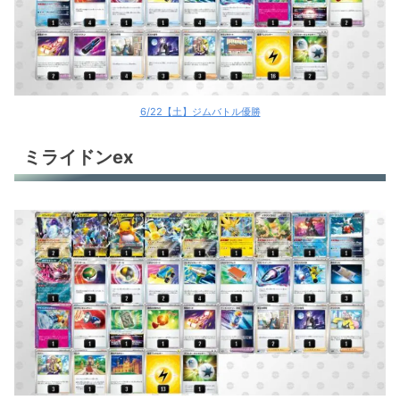
ロストバレット
ロストバレット
ロストバレット
6/22【土】ジムバトル優勝
ロストバレット
ミライドンex
トドロクツキex
古代バレット
古代バレット
ロストギラティナ
オリジンディアルガV
イダイナキバLO
イダイナキバLO