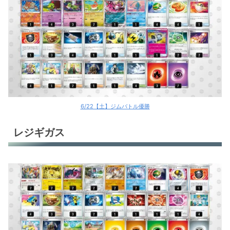
レントラーex
キュレムV
ミライドンex
ミライドンex
ハピナスex
6/22【土】ジムバトル優勝
モモワロウex
レジギガス
モモワロウex
オーガポンex＋リククラゲex
ガケガニ＋テツノブジンex
リザードンex
リザードンex