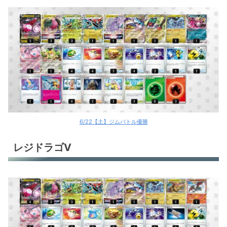
6/22【土】ジムバトル優勝
レジドラゴV