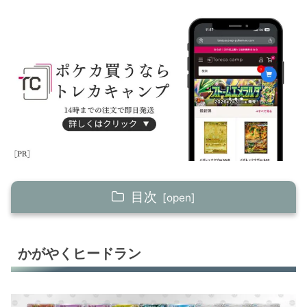
目次
かがやくヒードラン
かがやくヒードラン
レジギガス
ヒスイダイケンキV