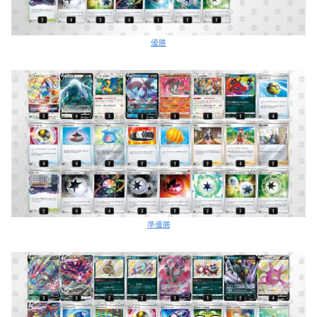
優勝
準優勝