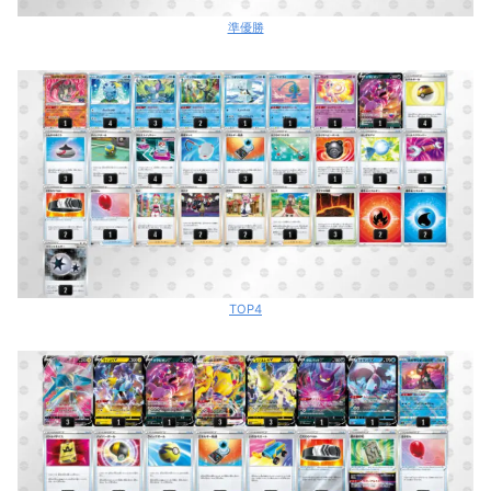
準優勝
TOP4