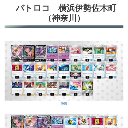
バトロコ 横浜伊勢佐木町
（神奈川）
優勝