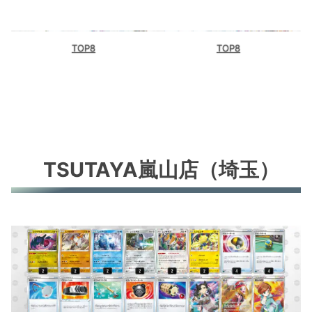
TOP8
TOP8
TSUTAYA嵐山店（埼玉）