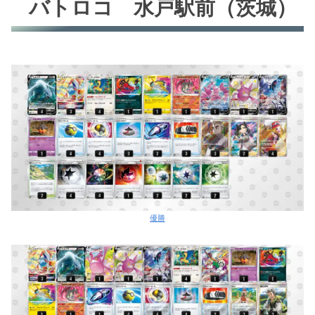
バトロコ 水戸駅前（茨城）
優勝