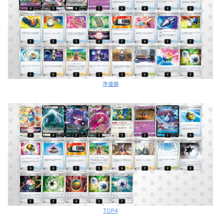
準優勝
TOP4