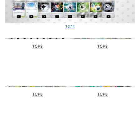
TOP4
TOP8
TOP8
TOP8
TOP8