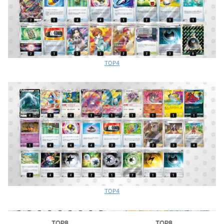
TOP4
TOP4
TOP8
TOP8