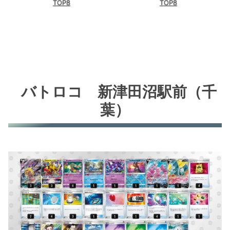
TOP8
TOP8
バトロコ 新津田沼駅前（千
葉）