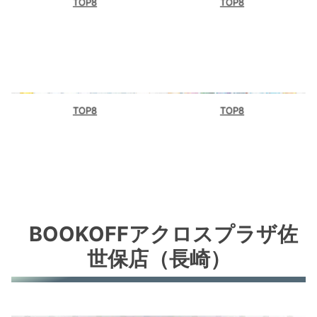
TOP8
TOP8
TOP8
TOP8
BOOKOFFアクロスプラザ佐
世保店（長崎）