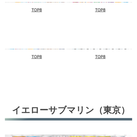
TOP8
TOP8
TOP8
TOP8
イエローサブマリン（東京）