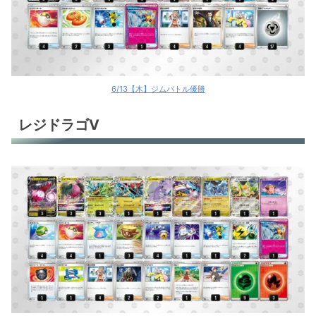
6/13【木】ジムバトル優勝
レジドラゴV