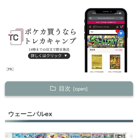
目次
ウェーニバルex
ウェーニバルex
テツノブジンex＋ガチグマアカツキ
アルセウスV+グレンアルマex