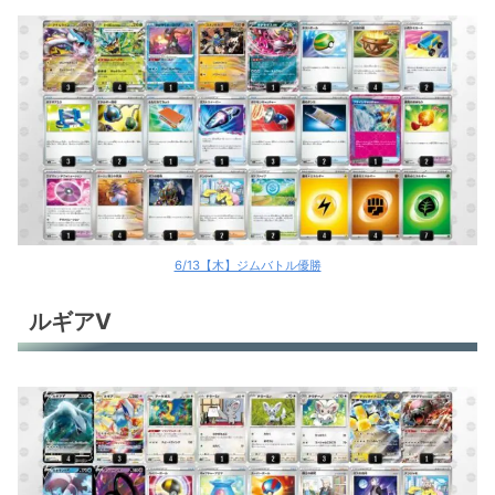
6/13【木】ジムバトル優勝
ルギアV