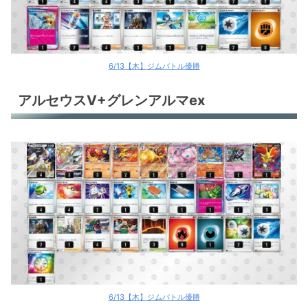
リザードンex
リザードンex
サーナイトex
6/13【木】ジムバトル優勝
サーナイトex
アルセウスV+グレンアルマex
サーナイトex
ドラパルトex
タケルライコex
ルギアV
古代バレット
古代バレット
トドロクツキex
6/13【木】ジムバトル優勝