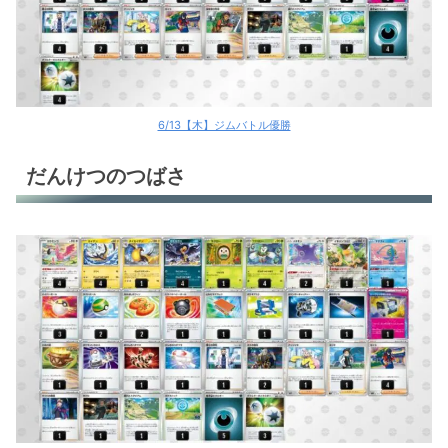
6/13【木】ジムバトル優勝
だんけつのつばさ