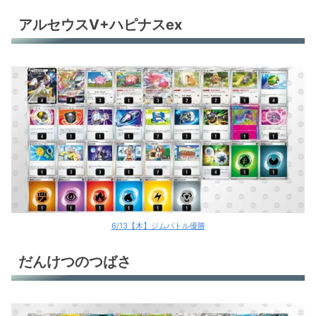
サーフゴーex
アルセウスV+ハピナスex
環境デッキレシピまとめ
6/13【木】ジムバトル優勝
だんけつのつばさ