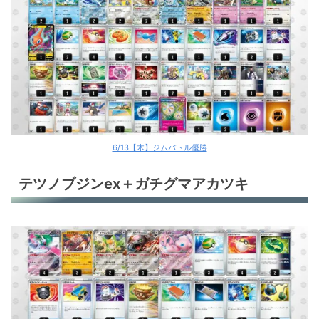
アルセウスV+ハピナスex
だんけつのつばさ
だんけつのつばさ
だんけつのつばさ
ミライドンex
6/13【木】ジムバトル優勝
オリジンディアルガV
テツノブジンex＋ガチグマアカツキ
オリジンディアルガV
レジドラゴV
レジドラゴV
リザードンex
リザードンex