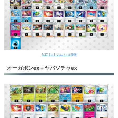
レジドラゴV
おまつりおんど
おまつりおんど
ハピナスex
ヒードラン＋オリジンディアルガV
4/27【土】ジムバトル優勝
環境デッキレシピまとめ
オーガポンex＋ヤバソチャex