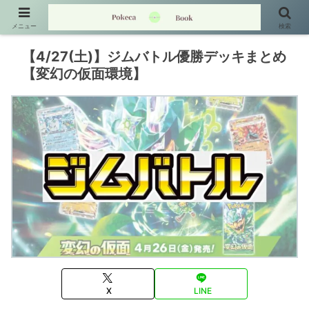
メニュー
検索
【4/27(土)】ジムバトル優勝デッキまとめ
【変幻の仮面環境】
X
LINE