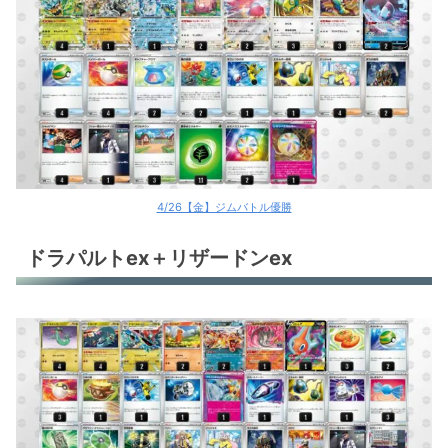
ドラパルトex＋グレンアルマ
ドラパルトex
ドラパルトex
ドラパルトex
ドラパルトex
4/26【金】ジムバトル優勝
レントラーex
ドラパルトex＋リザードンex
おまつりおんど
テツノブジンex＋エンテイV
ゲンガーex
アルセウスV+グレンアルマ
トドロクツキex