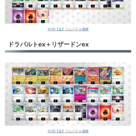
ガケガニ
ディンルーex
環境デッキレシピまとめ
4/26【金】ジムバトル優勝
ドラパルトex＋リザードンex
4/26【金】ジムバトル優勝