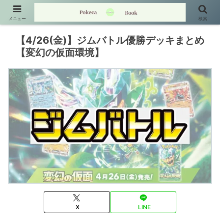
メニュー
検索
【4/26(金)】ジムバトル優勝デッキまとめ
【変幻の仮面環境】
X
LINE