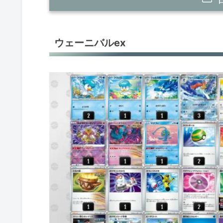
ウェーニバルex
ウェーニバルex
レジドラゴV
デカヌチャンex
ミライドンex
ウネルミナモex
クエスパトラex
カメックスex
ヒスイゾロアークV
環境デッキレシピまとめ