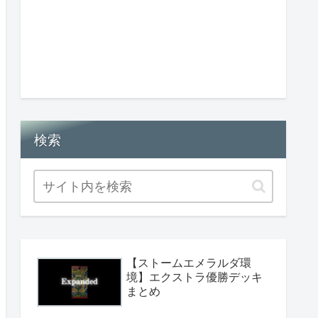
検索
【ストームエメラルダ環
境】エクストラ優勝デッキ
まとめ