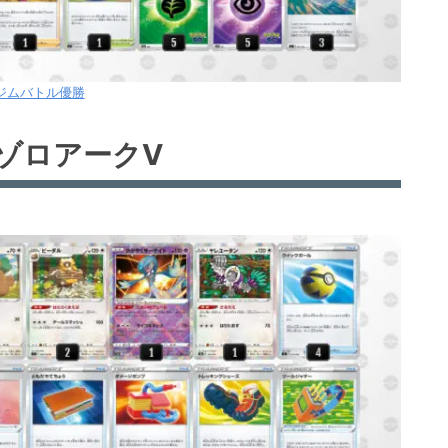
8ジムバトル優勝
ゾロアークV