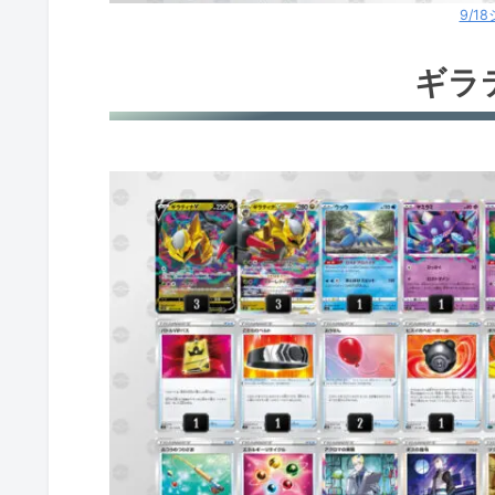
9/1
かがやくリザードン
ロストバレット②
ギラ
キュレムV
ガラルマタドガス