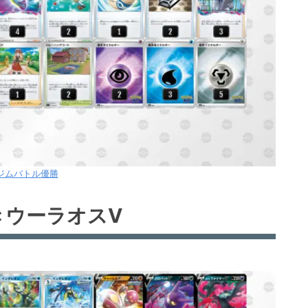
8ジムバトル優勝
きウーラオスV