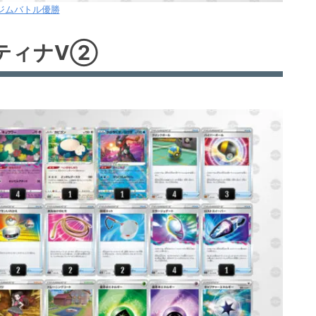
8ジムバトル優勝
ティナV②