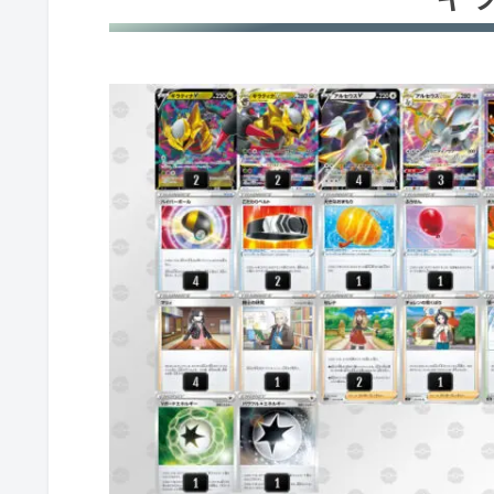
ギラティナV②
ヒスイゾロアークV
ロストバレット
れんげきウーラオスV
かみなりバレット
ダークライV
テールナー
レジギガス
レジギガス②
ヒスイヌメルゴンV