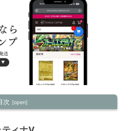
目次
ラティナV