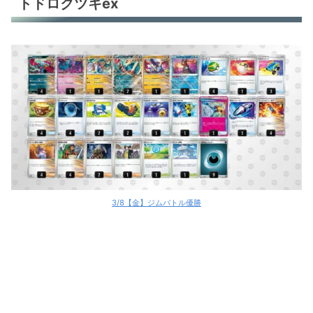
トドロクツキex
3/8【金】ジムバトル優勝