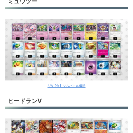
ミュウツー
ヒードランV
ゲンガーex
クエスパトラex
トドロクツキex
古代バレット
タケルライコex
サーナイトex
3/8【金】ジムバトル優勝
タケルライコex
ヒードランV
環境デッキレシピまとめ