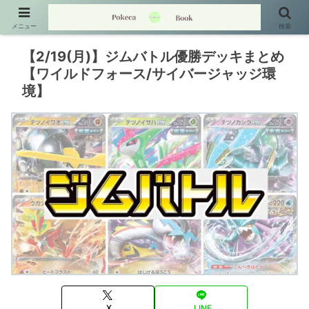
メニュー
検索
【2/19(月)】ジムバトル優勝デッキまとめ
【ワイルドフォース/サイバージャッジ環
境】
X
LINE