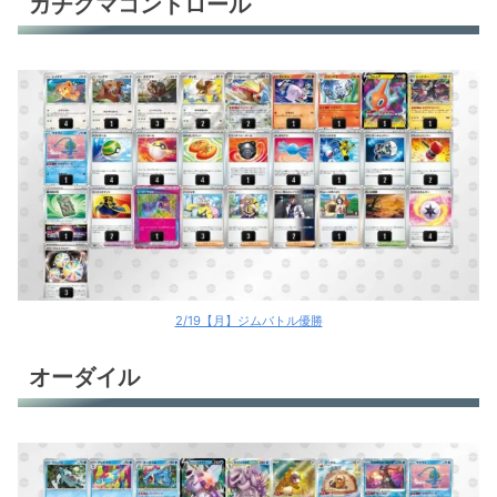
ガチグマコントロール
オーダイル
カメックスex
グレンアルマex
イルカマン
オリジンディアルガV
オリジンディアルガV
アマージョex
2/19【月】ジムバトル優勝
クエスパトラex
オーダイル
環境デッキレシピまとめ