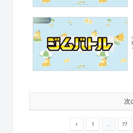
ジムバトル
次
前
1
…
77