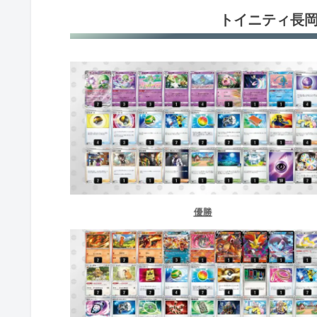
トイニティ長岡
BOOKOFF奈良法華寺店（奈良）
カードスタジアム小禄店(沖縄)
三洋堂書店 乙川店(愛知)
オレタン福岡天神店（福岡）-1
オレタン福岡天神店（福岡）-2
BOOKOFFノースポート・モール店
優勝
ふぁんたじ屋(愛媛)
フルコンプ 八王子本店（東京）
竜星のPAO 町田店（東京）