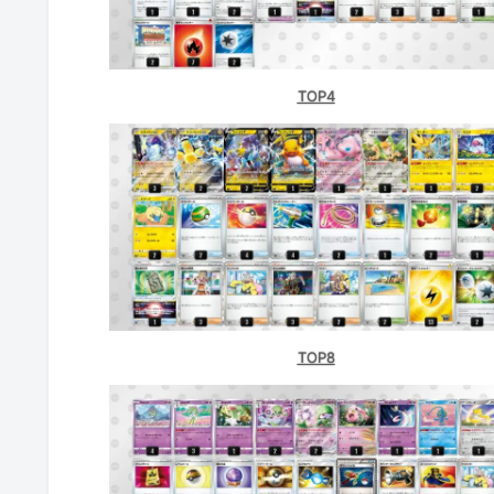
TSUTAYA西友町田店（東京）
バトロコ 川越駅前(埼玉)
TOP4
バトロコ 横浜伊勢佐木町(神奈川)
竜のしっぽ 大阪梅田店（大阪）
竜星のPAO千葉中央店（千葉）
TOP8