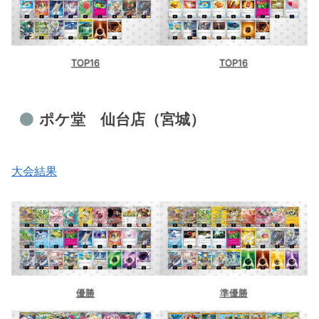
TOP16
TOP16
ポケ堂 仙台店（宮城）
大会結果
優勝
準優勝