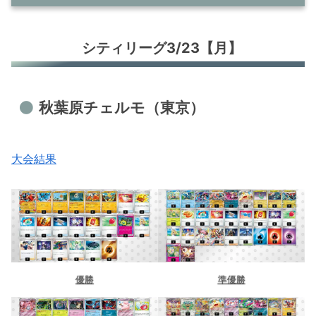
シティリーグ3/23【月】
シティリーグ3/23【月】
秋葉原チェルモ（東京）
BOOKOFF 307号枚方池之宮店（大
阪）
秋葉原チェルモ（東京）
シティリーグ3/24【火】
青馬堂矢向店（神奈川）
大会結果
バトロコ 柏駅前（千葉）
竜のしっぽ 布施店（大阪）
シティリーグ3/25【水】
Torecacamp大須店（愛知）
ポケ堂 仙台店（宮城）
BOOKOFF和歌山国体道路店（和歌山）
優勝
準優勝
Card Secret（東京）