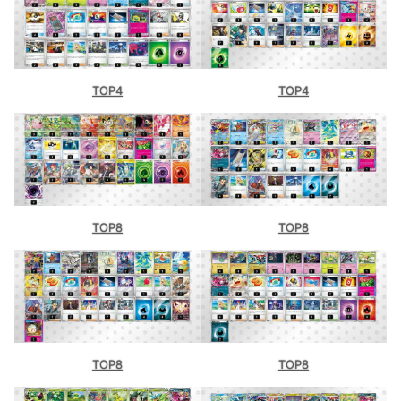
ドラゴンスター日本橋2号店（大阪）
シティリーグ3/26【木】
ドラゴンスター日本橋3号店（大阪）
TOP4
TOP4
TSUTAYA嵐山店（埼玉）
トレカショップVOW（滋賀）
ドラゴンスター町田店（東京）
シティリーグ3/27【金】
TOP8
TOP8
TOP8
TOP8