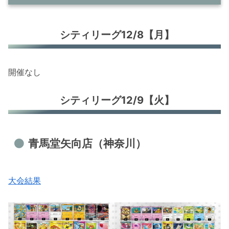
シティリーグ12/8【月】
シティリーグ12/8【月】
シティリーグ12/9【火】
青馬堂矢向店（神奈川）
バトロコ 柏駅前（千葉）
開催なし
スキップ玉出店（大阪）
シティリーグ12/9【火】
シティリーグ12/10【水】
ポケ堂 仙台店(宮城)
ドラゴンスター日本橋2号店（大阪）
青馬堂矢向店（神奈川）
BOOKOFF 307号枚方池之宮店（大
阪）
大会結果
シティリーグ12/11【木】
ドラゴンスター日本橋3号店（大阪）
Torecacamp大須店（愛知）