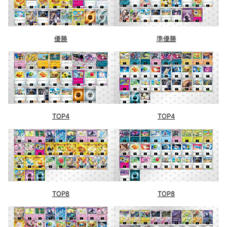
秋葉原チェルモ（東京）
シティリーグ12/12【金】
優勝
準優勝
オレタン福岡天神店（福岡）
TOP4
TOP4
TOP8
TOP8