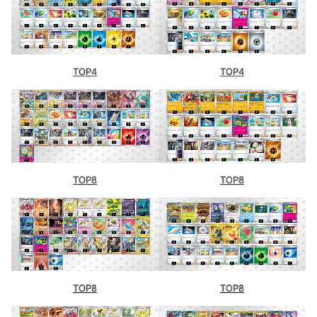
シティリーグ12/31【水】
シティリーグ1/1【木】
シティリーグ1/2【金】
TOP4
TOP4
シティリーグ1/3【土】
三洋堂書店 新開橋店（愛知）
BOOKOFF 307号枚方池之宮店（大
阪）
ブックオフ武蔵小金井（東京）
TOP8
TOP8
ブックオフ港北綱島西店（神奈川）
BOOKOFF 248号西友岡崎店（愛知）
蔦屋書店 茂原店（千葉）
TOP8
TOP8