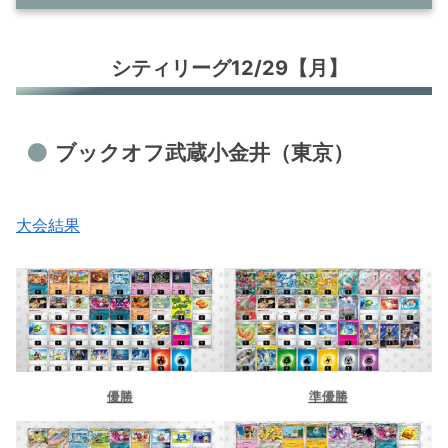
シティリーグ12/29【月】
シティリーグ12/29【月】
ブックオフ武蔵小金井（東京）
BOOKOFFノースポート・モール店（神
奈川）
ブックオフ武蔵小金井（東京）
ブックオフ多摩永山（東京）
カードショップ＠ほ～む。（鹿児島）
ドラゴンスター秋葉原駅前店（東京）
大会結果
シティリーグ12/30【火】
ブックオフプラス浜北店（静岡）
ブックオフ武蔵小金井（東京）
TSUTAYA西友町田店（東京）
BOOKOFF 307号枚方池之宮店（大
優勝
準優勝
阪）