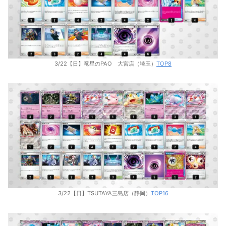
3/22【日】竜星のPAO 大宮店（埼玉）
TOP8
3/22【日】TSUTAYA三島店（静岡）
TOP16