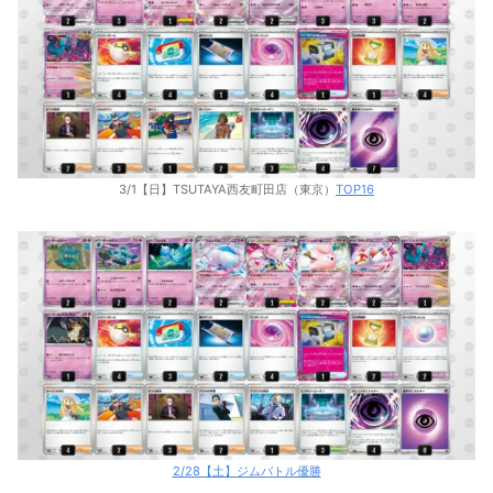
3/1【日】TSUTAYA西友町田店（東京）
TOP16
2/28【土】ジムバトル優勝