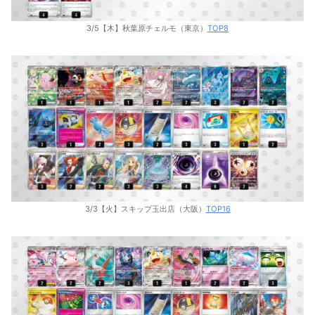
3/5【木】秋葉原チェルモ（東京）
TOP8
3/3【火】スキップ玉出店（大阪）
TOP16