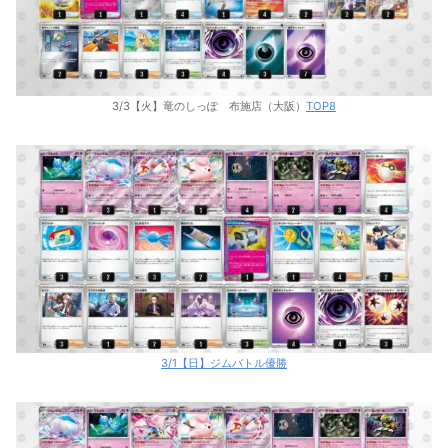
3/3【火】竜のしっぽ 布施店（大阪）
TOP8
3/1【日】ジムバトル優勝