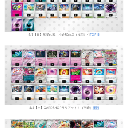
4/5【日】竜星の嵐 小倉駅前店（福岡）-1
TOP16
4/4【土】CARDSHOPラリアット！（宮崎）
優勝