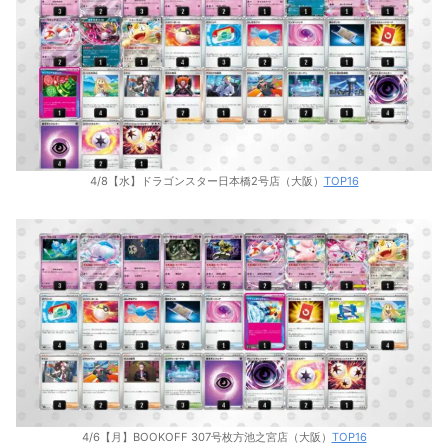
4/8【水】ドラゴンスター日本橋2号店（大阪）
TOP16
4/6【月】BOOKOFF 307号枚方池之宮店（大阪）
TOP16