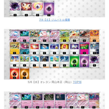
7/4【土】ジムバトル優勝
5/6【水】オレタン 岡山本店（岡山）
TOP16