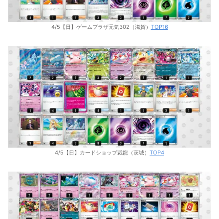
4/5【日】ゲームプラザ元気302（滋賀）
TOP16
4/5【日】カードショップ裁龍（茨城）
TOP4