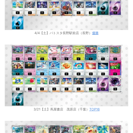
4/4【土】バトスタ長野駅前店（長野）
優勝
3/21【土】蔦屋書店 茂原店（千葉）
TOP16