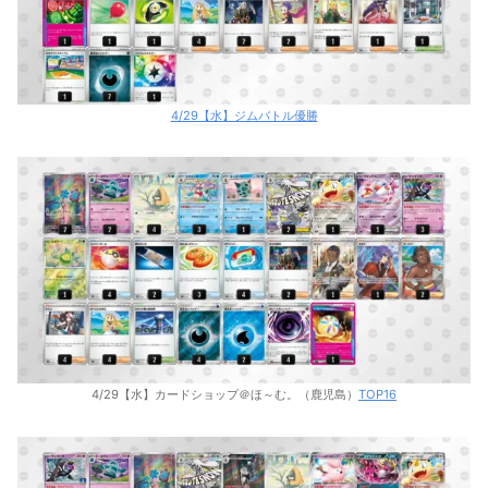
4/29【水】ジムバトル優勝
4/29【水】カードショップ＠ほ～む。（鹿児島）
TOP16