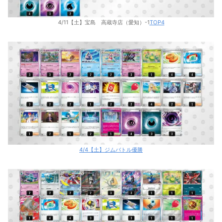
4/11【土】宝島 高蔵寺店（愛知）-1
TOP4
4/4【土】ジムバトル優勝