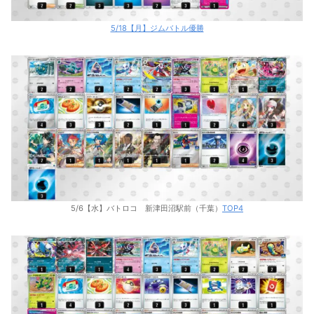
5/18【月】ジムバトル優勝
5/6【水】バトロコ 新津田沼駅前（千葉）
TOP4