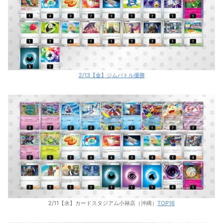
2/13【金】ジムバトル優勝
2/11【水】カードスタジアム小禄店（沖縄）
TOP16