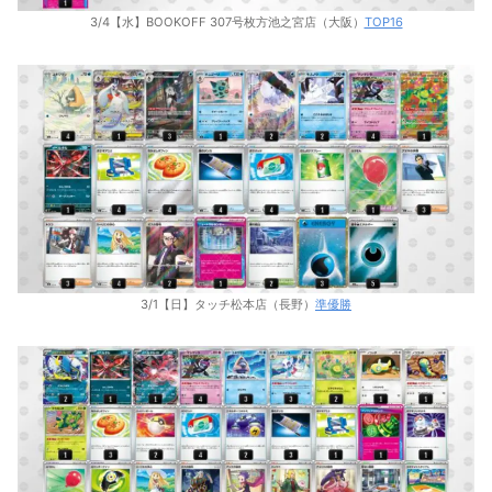
3/4【水】BOOKOFF 307号枚方池之宮店（大阪）
TOP16
3/1【日】タッチ松本店（長野）
準優勝