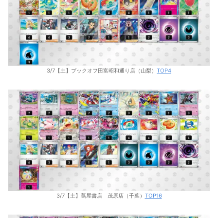
3/7【土】ブックオフ田富昭和通り店（山梨）
TOP4
3/7【土】蔦屋書店 茂原店（千葉）
TOP16