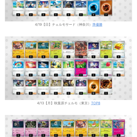
4/19【日】チェルモサード（神奈川）
準優勝
4/13【月】秋葉原チェルモ（東京）
TOP8