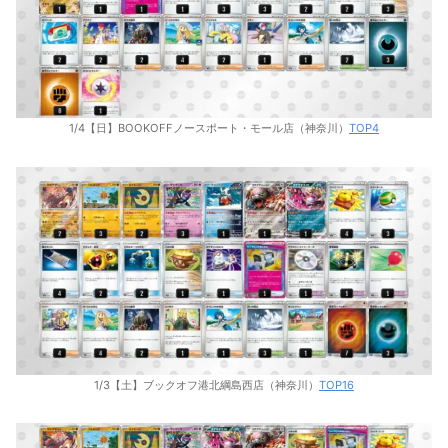
1/4【日】BOOKOFFノースポート・モール店（神奈川）
TOP4
1/3【土】ブックオフ港北綱島西店（神奈川）
TOP16