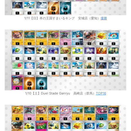
1/11【日】本の王国すまいるキング 安城店（愛知）
優勝
1/10【土】Duel Stade Ganryu 高崎店（群馬）
TOP16