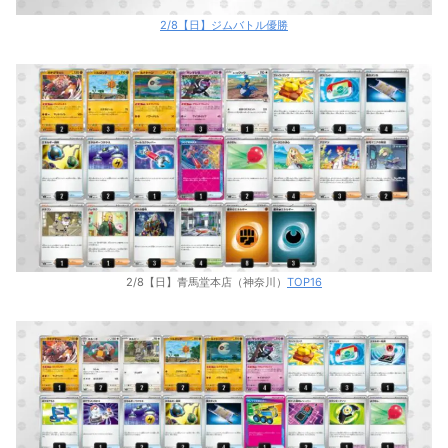
2/8【日】ジムバトル優勝
2/8【日】青馬堂本店（神奈川）
TOP16