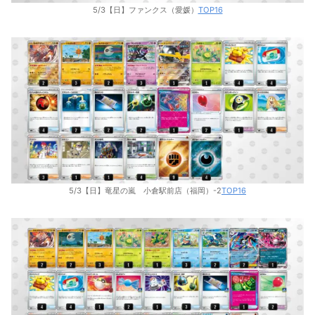
5/3【日】ファンクス（愛媛）
TOP16
5/3【日】竜星の嵐 小倉駅前店（福岡）-2
TOP16