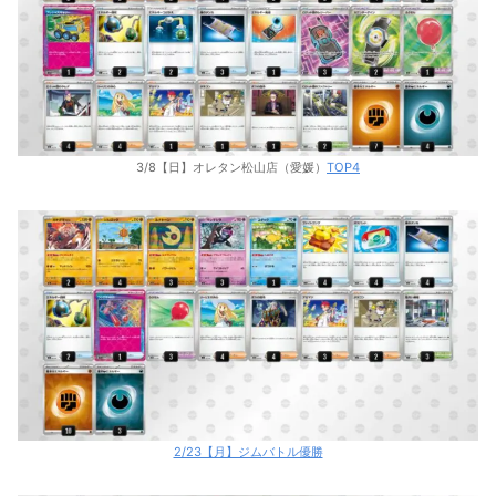
3/8【日】オレタン松山店（愛媛）
TOP4
2/23【月】ジムバトル優勝