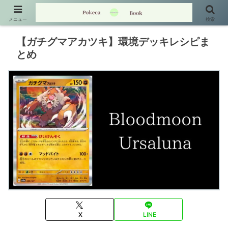
メニュー
検索
【ガチグマアカツキ】環境デッキレシピま
とめ
X
LINE