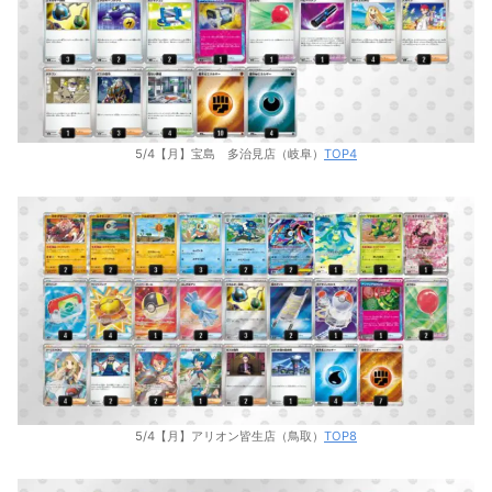
5/4【月】宝島 多治見店（岐阜）
TOP4
5/4【月】アリオン皆生店（鳥取）
TOP8