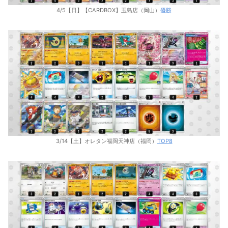
4/5【日】【CARDBOX】玉島店（岡山）
優勝
3/14【土】オレタン福岡天神店（福岡）
TOP8