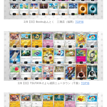
2/8【日】Booksあんとく 三潴店（福岡）
TOP16
2/8【日】TSUTAYAそよら成田ニュータウン（千葉）
TOP16