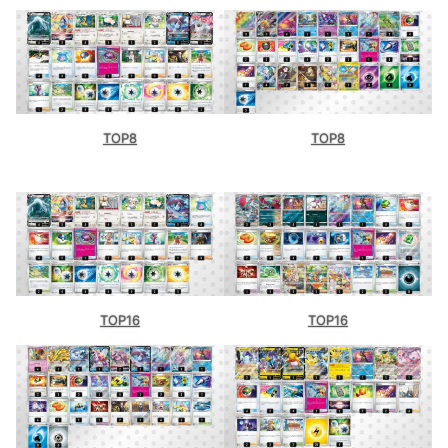
TOP8
TOP8
TOP16
TOP16