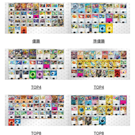
優勝
準優勝
TOP4
TOP4
TOP8
TOP8