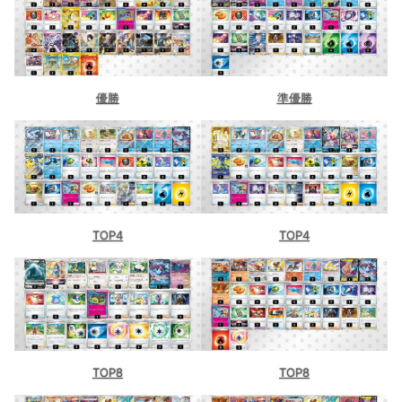
三洋堂書店 みのかも店(岐阜)
トレカショップVOW(滋賀)
TSUTAYA光吉店(大分)
優勝
準優勝
ブックオフ佐賀南部バイパス店(佐賀)
遊ING 熊本上通り店(熊本)
BOOKOFF奈良法華寺店(奈良)
88ラウンド(高知)
TOP4
TOP4
ドラゴンスター泉佐野店(大阪)
カードショップ海賊船-starch-(岐阜)
ドラゴンスター日本橋2号店(大阪)
TOP8
TOP8
オレタン福岡天神店(福岡)