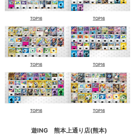
TOP16
TOP16
TOP16
TOP16
TOP16
TOP16
遊ING 熊本上通り店(熊本)