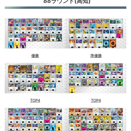
88ラウンド(高知)
優勝
準優勝
TOP4
TOP4