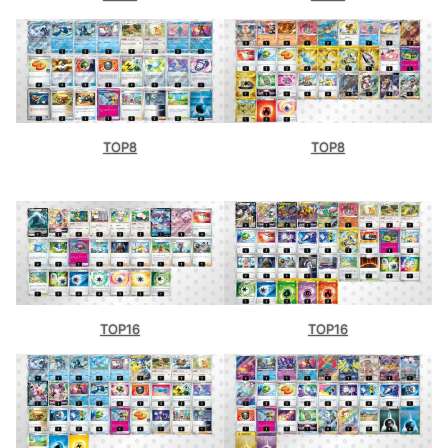
TOP8
TOP8
TOP16
TOP16