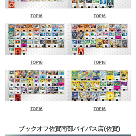
TOP16
TOP16
TOP16
TOP16
TOP16
TOP16
ブックオフ佐賀南部バイパス店(佐賀)