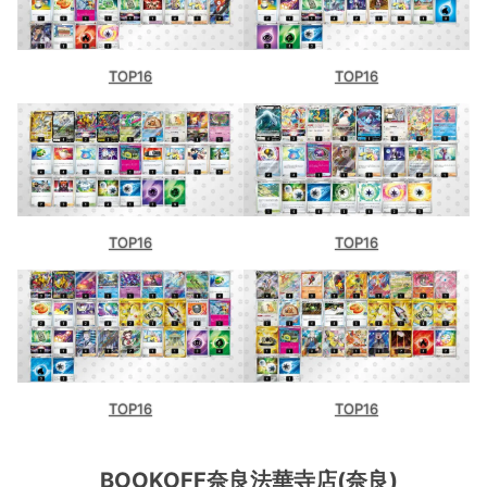
TOP16
TOP16
TOP16
TOP16
TOP16
TOP16
BOOKOFF奈良法華寺店(奈良)