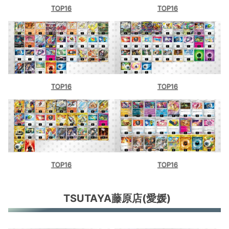
TOP16
TOP16
TOP16
TOP16
TOP16
TOP16
TSUTAYA藤原店(愛媛)