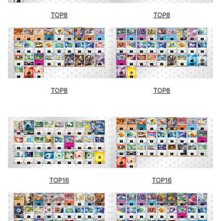
TOP8
TOP8
TOP8
TOP8
TOP16
TOP16