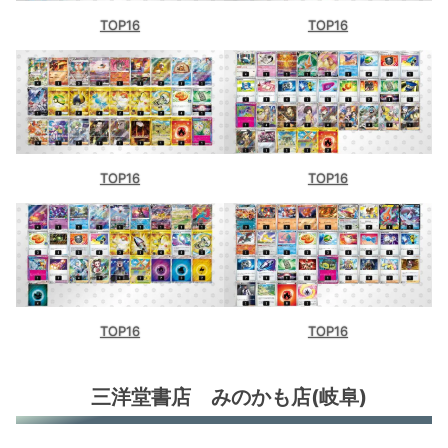
TOP16
TOP16
TOP16
TOP16
TOP16
TOP16
三洋堂書店 みのかも店(岐阜)