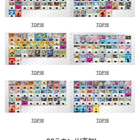
TOP16
TOP16
TOP16
TOP16
TOP16
TOP16