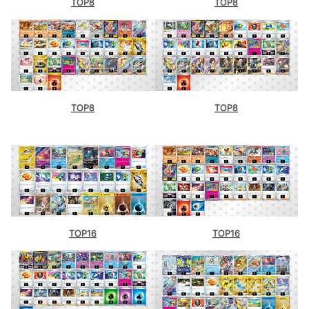
TOP8
TOP8
TOP8
TOP8
TOP16
TOP16